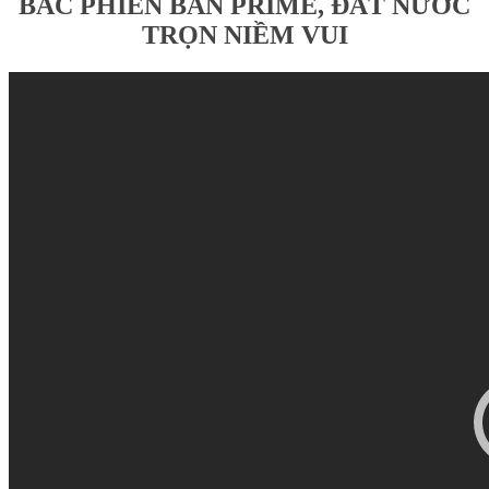
BẮC PHIÊN BẢN PRIME, ĐẤT NƯỚC
TRỌN NIỀM VUI