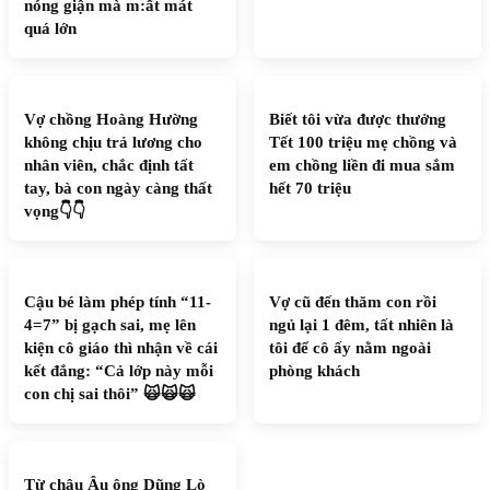
nóng giận mà m:ất mát
quá lớn
Vợ chồng Hoàng Hường
Biết tôi vừa được thưởng
không chịu trả lương cho
Tết 100 triệu mẹ chồng và
nhân viên, chắc định tất
em chồng liền đi mua sắm
tay, bà con ngày càng thất
hết 70 triệu
vọng👇👇
Cậu bé làm phép tính “11-
Vợ cũ đến thăm con rồi
4=7” bị gạch sai, mẹ lên
ngủ lại 1 đêm, tất nhiên là
kiện cô giáo thì nhận về cái
tôi để cô ấy nằm ngoài
kết đắng: “Cả lớp này mỗi
phòng khách
con chị sai thôi” 🙀🙀🙀
Từ châu Âu ông Dũng Lò