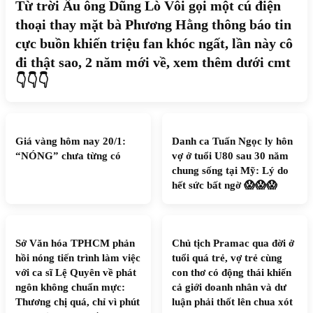
Từ trời Âu ông Dũng Lò Vôi gọi một cú điện
thoại thay mặt bà Phương Hằng thông báo tin
cực buồn khiến triệu fan khóc ngất, lần này cô
đi thật sao, 2 năm mới về, xem thêm dưới cmt
👇👇👇
Giá vàng hôm nay 20/1:
Danh ca Tuấn Ngọc ly hôn
“NÓNG” chưa từng có
vợ ở tuổi U80 sau 30 năm
chung sống tại Mỹ: Lý do
hết sức bất ngờ 😱😱😱
Sở Văn hóa TPHCM phản
Chủ tịch Pramac qua đời ở
hồi nóng tiến trình làm việc
tuổi quá trẻ, vợ trẻ cùng
với ca sĩ Lệ Quyên về phát
con thơ có động thái khiến
ngôn không chuẩn mực:
cả giới doanh nhân và dư
Thương chị quá, chỉ vì phút
luận phải thốt lên chua xót