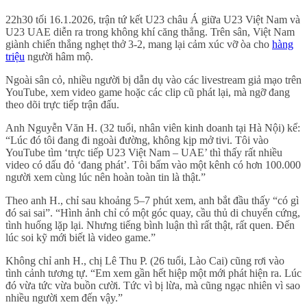
22h30 tối 16.1.2026, trận tứ kết U23 châu Á giữa U23 Việt Nam và
U23 UAE diễn ra trong không khí căng thẳng. Trên sân, Việt Nam
giành chiến thắng nghẹt thở 3-2, mang lại cảm xúc vỡ òa cho
hàng
triệu
người hâm mộ.
Ngoài sân cỏ, nhiều người bị dẫn dụ vào các livestream giả mạo trên
YouTube, xem video game hoặc các clip cũ phát lại, mà ngỡ đang
theo dõi trực tiếp trận đấu.
Anh Nguyễn Văn H. (32 tuổi, nhân viên kinh doanh tại Hà Nội) kể:
“Lúc đó tôi đang đi ngoài đường, không kịp mở tivi. Tôi vào
YouTube tìm ‘trực tiếp U23 Việt Nam – UAE’ thì thấy rất nhiều
video có dấu đỏ ‘đang phát’. Tôi bấm vào một kênh có hơn 100.000
người xem cùng lúc nên hoàn toàn tin là thật.”
Theo anh H., chỉ sau khoảng 5–7 phút xem, anh bắt đầu thấy “có gì
đó sai sai”. “Hình ảnh chỉ có một góc quay, cầu thủ di chuyển cứng,
tình huống lặp lại. Nhưng tiếng bình luận thì rất thật, rất quen. Đến
lúc soi kỹ mới biết là video game.”
Không chỉ anh H., chị Lê Thu P. (26 tuổi, Lào Cai) cũng rơi vào
tình cảnh tương tự. “Em xem gần hết hiệp một mới phát hiện ra. Lúc
đó vừa tức vừa buồn cười. Tức vì bị lừa, mà cũng ngạc nhiên vì sao
nhiều người xem đến vậy.”