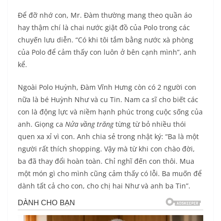
Để đỡ nhớ con, Mr. Đàm thường mang theo quần áo
hay thậm chí là chai nước giặt đồ của Polo trong các
chuyến lưu diễn. “Có khi tôi tắm bằng nước xà phòng
của Polo để cảm thấy con luôn ở bên cạnh mình”, anh
kể.
Ngoài Polo Huỳnh, Đàm Vĩnh Hưng còn có 2 người con
nữa là bé Huỳnh Như và cu Tin. Nam ca sĩ cho biết các
con là động lực và niềm hạnh phúc trong cuộc sống của
anh. Giọng ca
Nửa vầng trăng
từng từ bỏ nhiều thói
quen xa xỉ vì con. Anh chia sẻ trong nhật ký: “Ba là một
người rất thích shopping. Vậy mà từ khi con chào đời,
ba đã thay đổi hoàn toàn. Chỉ nghĩ đến con thôi. Mua
một món gì cho mình cũng cảm thấy có lỗi. Ba muốn để
dành tất cả cho con, cho chị hai Như và anh ba Tin”.