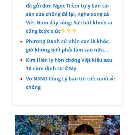
đã gửi đơn Ngọc Ti:ề:n tự ý bán tài
sản của chồng để lại, nghe xong cả
Việt Nam dậy sóng: Sự thật khiến ai
cũng b:ức x:úc
Phương Oanh cứ nhìn con là khóc,
giờ không biết phải làm sao nữa…
Kim Hiền ly hôn chồng Việt kiều sau
10 năm định cư ở Mỹ
Vợ NSND Công Lý báo tin tiếc nuối về
chồng