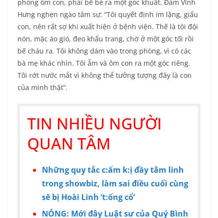
phòng ôm con, phải bế bé ra một góc khuất. Đàm Vĩnh
Hưng nghẹn ngào tâm sự: “Tôi quyết định im lặng, giấu
con, nên rất sợ khi xuất hiện ở bệnh viện. Thế là tôi đội
nón, mặc áo gió, đeo khẩu trang, chờ ở một góc tối rồi
bế cháu ra. Tôi không dám vào trong phòng, vì có các
bà mẹ khác nhìn. Tôi ẵm và ôm con ra một góc riêng.
Tôi rớt nước mắt vì không thể tưởng tượng đây là con
của mình thật”.
TIN NHIỀU NGƯỜI
QUAN TÂM
Những quy tắc c:ấm k:ị đầy tâm linh
trong showbiz, làm sai điều cuối cùng
sẽ bị Hoài Linh ‘t:ống cổ’
NÓNG: Mới đây Luật sư của Quý Bình