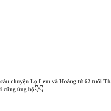
âu chuyện Lọ Lem và Hoàng tử 62 tuổi T
i cũng ủng hộ👇👇