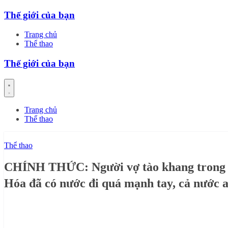
Skip
Thế giới của bạn
to
content
Trang chủ
Thể thao
Thế giới của bạn
Trang chủ
Thể thao
Thể thao
CHÍNH THỨC: Người vợ tào khang trong c
Hóa đã có nước đi quá mạnh tay, cả nước a