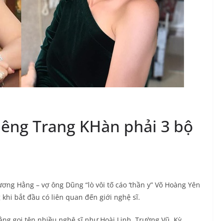
êng Trang KHàn phải 3 bộ
g Hằng – vợ ông Dũng “lò vôi tố cáo ‘thần y” Võ Hoàng Yên
khi bắt đầu có liên quan đến giới nghệ sĩ.
ng gọi tên nhiều nghệ sĩ như Hoài Linh, Trường Vũ, Kỳ