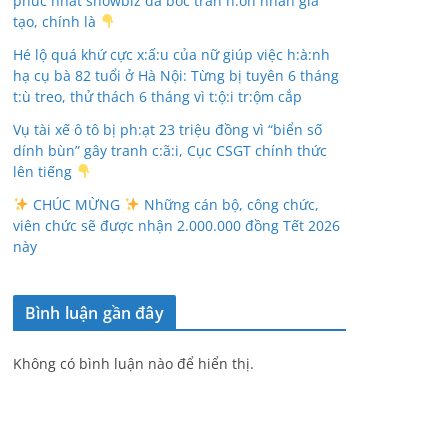
phúc nhất showbiz đã bóc trần h:ôn nhân giả
tạo, chính là
Hé lộ quá khứ cực x:ấ:u của nữ giúp việc h:à:nh
hạ cụ bà 82 tuổi ở Hà Nội: Từng bị tuyên 6 tháng
t:ù treo, thử thách 6 tháng vì t:ộ:i tr:ộm cắp
Vụ tài xế ô tô bị ph:ạt 23 triệu đồng vì “biển số
dính bùn” gây tranh c:ã:i, Cục CSGT chính thức
lên tiếng
CHÚC MỪNG
Những cán bộ, công chức,
viên chức sẽ được nhận 2.000.000 đồng Tết 2026
này
Bình luận gần đây
Không có bình luận nào để hiển thị.