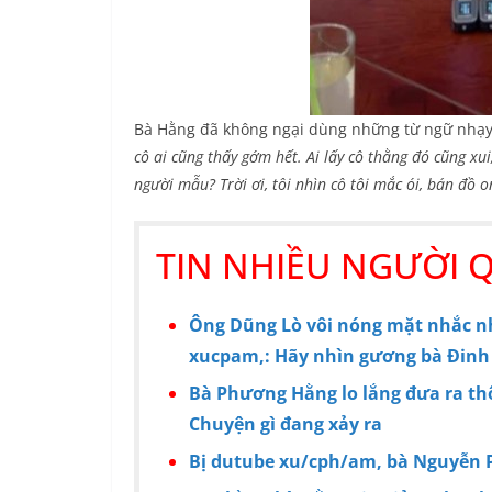
Bà Hằng đã không ngại dùng những từ ngữ nhạy 
cô ai cũng thấy gớm hết. Ai lấy cô thằng đó cũng xui,
người mẫu? Trời ơi, tôi nhìn cô tôi mắc ói, bán đồ o
TIN NHIỀU NGƯỜI 
Ông Dũng Lò vôi nóng mặt nhắc nh
xucpam,: Hãy nhìn gương bà Đinh
Bà Phương Hằng lo lắng đưa ra th
Chuyện gì đang xảy ra
Bị dutube xu/cph/am, bà Nguyễn 