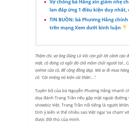
Vợ chồng bà Hằng xin giảm nhẹ cho
lan đáp ứng 1 điều kiện duy nhất, 
TIN BUỒN: bà Phương Hằng chính 
trên mạng Xem dưới bình luận
Thậm chí, vợ ông Dũng Lò Vôi còn gửi lời cảnh cáo 
mặt, cô đừng có ngồi đó chõ mõm chửi người ta!…
online của cô, để cộng đồng dẹp. Mà ai đi mua hàng 
cô: ‘Cái miệng nó kiện cái thân’…”.
Tuyên bố của bà Nguyễn Phương Hằng nhanh chó
dọa đánh Trang Trần nếu gặp mặt ngoài đường v
showbiz Việt, Trang Trần nổi tiếng là người khôn
tình ý kiến vì thế nhiều sao Việt ngại ‘va chạm’
được đối thủ của mình.