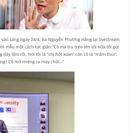
 vào sáng ngày 24/4, bà Nguyễn Phương Hằng lại livestream
 mẫu một cách tức giận:”Cô mà tru tréo tên tôi nữa tôi gửi
dày lắm rồi. Nói tôi là “chị hột xoàn” còn cô là “mắm thúi”,
ông? Cô mở miệng ra mày chửi…”