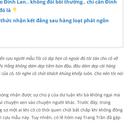
 Đinh Lan.. không đòi bồi thường.. chỉ cần Đinh
đó là
thức nhận kết đắng sau hàng loạt phát ngôn
đến cựu người mẫu:Tôi có dịp hẹn cô ngoài đó tôi tán cho cô vỡ
Chị Hằng không dám dẹp tiệm bún đậu, đâu dám dẹp cái hàng
của cô, tôi nghe cô chửi khách khủng khiếp luôn. Cho nên tôi nói
ng nhận được sự chú ý của dư luận khi bà không ngại mà
ì chuyện xen vào chuyện người khác. Trước đây, trong
g sợ một ai khi cô có thói quen chửi bất chấp khi không đồng
 với cựu mẫu này. Tuy nhiên, có lẽ hôm nay Trang Trần đã gặp