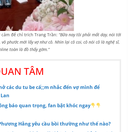
cảm để chỉ trích Trang Trần:
“Bữa nay tôi phải mất dạy, nói tới
 vô phước mới lấy vợ như cô. Nhìn lại cô coi, cô nói cô là nghệ sĩ,
nline toàn là đồ thấy gớm.”
QUAN TÂM
ở các du tu be cấ;;m nhắc đến vợ mình để
 Lan
ông báo quan trọng, fan bật khóc ngay
Phương Hằng yêu cầu bồi thường như thế nào?