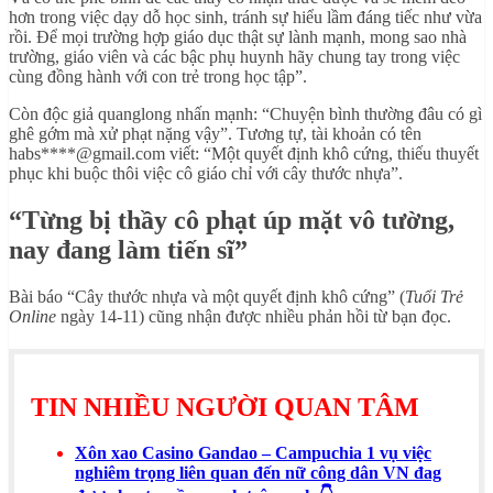
hơn trong việc dạy dỗ học sinh, tránh sự hiểu lầm đáng tiếc như vừa
rồi. Để mọi trường hợp giáo dục thật sự lành mạnh, mong sao nhà
trường, giáo viên và các bậc phụ huynh hãy chung tay trong việc
cùng đồng hành với con trẻ trong học tập”.
Còn độc giả quanglong nhấn mạnh: “Chuyện bình thường đâu có gì
ghê gớm mà xử phạt nặng vậy”. Tương tự, tài khoản có tên
habs****@gmail.com viết: “Một quyết định khô cứng, thiếu thuyết
phục khi buộc thôi việc cô giáo chỉ với cây thước nhựa”.
“Từng bị thầy cô phạt úp mặt vô tường,
nay đang làm tiến sĩ”
Bài báo “Cây thước nhựa và một quyết định khô cứng” (
Tuổi Trẻ
Online
ngày 14-11) cũng nhận được nhiều phản hồi từ bạn đọc.
TIN NHIỀU NGƯỜI QUAN TÂM
Xôn xao Casino Gandao – Campuchia 1 vụ việc
nghiêm trọng liên quan đến nữ công dân VN đag