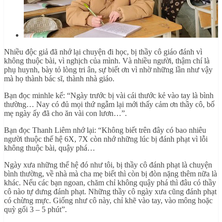
Nhiều độc giả đã nhớ lại chuyện đi học, bị thầy cô giáo đánh vì
không thuộc bài, vì nghịch của mình. Và nhiều người, thậm chí là
phụ huynh, bày tỏ lòng tri ân, sự biết ơn vì nhờ những lần như vậy
mà họ thành bác sĩ, thành nhà giáo.
Bạn đọc minhle kể: “Ngày trước bị vài cái thước kẻ vào tay là bình
thường… Nay có đủ mọi thứ ngẫm lại mới thấy cảm ơn thầy cô, bố
mẹ ngày ấy đã cho ăn vài con lươn…”.
Bạn đọc Thanh Liêm nhớ lại: “Không biết trên đây có bao nhiêu
người thuộc thế hệ 6X, 7X còn nhớ những lúc bị đánh phạt vì lỗi
không thuộc bài, quậy phá…
Ngày xưa những thế hệ đó như tôi, bị thầy cô đánh phạt là chuyện
bình thường, về nhà mà cha mẹ biết thì còn bị đòn nặng thêm nữa là
khác. Nếu các bạn ngoan, chăm chỉ không quậy phá thì đâu có thầy
cô nào tự dưng đánh phạt. Những thầy cô ngày xưa cũng đánh phạt
có chừng mực. Giống như cô này, chỉ khẽ vào tay, vào mông hoặc
quỳ gối 3 – 5 phút”.