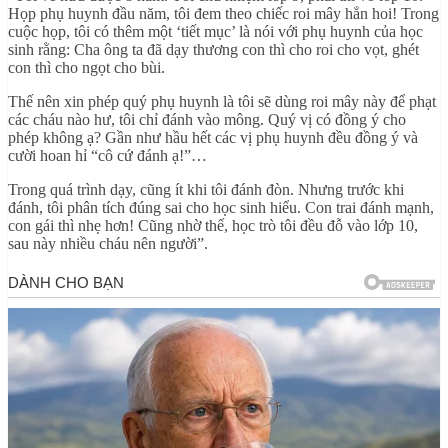
Họp phụ huynh đầu năm, tôi đem theo chiếc roi mây hẳn hoi! Trong
cuộc họp, tôi có thêm một ‘tiết mục’ là nói với phụ huynh của học
sinh rằng: Cha ông ta đã dạy thương con thì cho roi cho vọt, ghét
con thì cho ngọt cho bùi.
Thế nên xin phép quý phụ huynh là tôi sẽ dùng roi mây này để phạt
các cháu nào hư, tôi chỉ đánh vào mông. Quý vị có đồng ý cho
phép không ạ? Gần như hầu hết các vị phụ huynh đều đồng ý và
cười hoan hỉ “cô cứ đánh ạ!”…
Trong quá trình dạy, cũng ít khi tôi đánh đòn. Nhưng trước khi
đánh, tôi phân tích đúng sai cho học sinh hiểu. Con trai đánh mạnh,
con gái thì nhẹ hơn! Cũng nhờ thế, học trò tôi đều đỗ vào lớp 10,
sau này nhiều cháu nên người”.