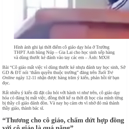
Hình ảnh ghi lại thời điểm cô giáo dạy hóa ở Trường
THPT Anh hùng Núp – Gia Lai cho học sinh xếp hàng
và dùng thước kẻ đánh vào tay các em – Ảnh: MXH
Bài “Cô giáo mất việc vì dùng thước kẻ nhựa đánh tay học sinh, Sở
GD & ĐT nói ‘thẩm quyền thuộc trường” đăng trên
Tuổi Trẻ
Online
ngày 12-11 nhận được hàng trăm ý kiến, phản hồi từ bạn
đọc.
Rất nhiều ý kiến đã đặt câu hỏi với hành vi như trên, cô giáo dạy
hóa có đáng bị mất việc, đồng thời kể ra thời đi học của mình từng
bị thầy cô giáo đánh đòn. Và nay họ cảm ơn vì nhờ đó mà thành
thầy giáo, thành bác sĩ.
“Thương cho cô giáo, chấm dứt hợp đồng
với cô giáo là quá nặng”