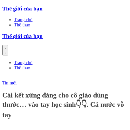
Skip
Thế giới của bạn
to
content
Trang chủ
Thể thao
Thế giới của bạn
Trang chủ
Thể thao
Tin mới
Cái kết xứng đáng cho cô giáo dùng
thước… vào tay học sinh👇👇. Cả nước vỗ
tay