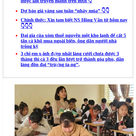
được lan truyền mạnh trên mxh 👇
Dự báo giá vàng sau tuần “nhảy múa” 👇👇
Chính thức: Xin tạm biệt NS Hồng Vân từ hôm nay
👇👇👇
Đại gia của xóm thuê nguyên một kho lạnh để cất 5
tấn cá khô mua ngoài biển, ông dặn người nhà
trông kỹ
3 chị em x-inh đ;/ẹp nhất làng cưới chưa được 3
tháng thì cả 3 đều lần lượt trở thành góa phụ, dân
làng đồn đại “trù;/ng ta-ng”,