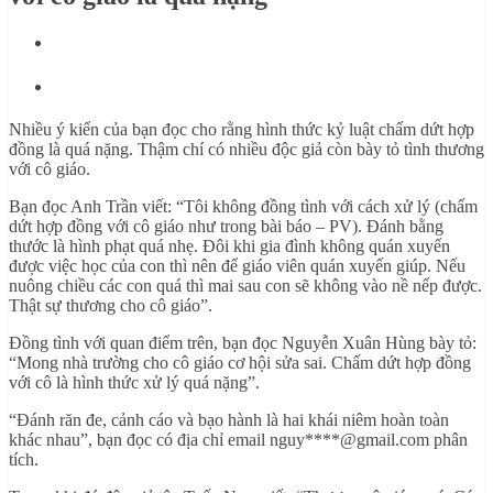
Nhiều ý kiến của bạn đọc cho rằng hình thức kỷ luật chấm dứt hợp
đồng là quá nặng. Thậm chí có nhiều độc giả còn bày tỏ tình thương
với cô giáo.
Bạn đọc Anh Trần viết: “Tôi không đồng tình với cách xử lý (chấm
dứt hợp đồng với cô giáo như trong bài báo – PV). Đánh bằng
thước là hình phạt quá nhẹ. Đôi khi gia đình không quán xuyến
được việc học của con thì nên để giáo viên quán xuyến giúp. Nếu
nuông chiều các con quá thì mai sau con sẽ không vào nề nếp được.
Thật sự thương cho cô giáo”.
Đồng tình với quan điểm trên, bạn đọc Nguyễn Xuân Hùng bày tỏ:
“Mong nhà trường cho cô giáo cơ hội sửa sai. Chấm dứt hợp đồng
với cô là hình thức xử lý quá nặng”.
“Đánh răn đe, cảnh cáo và bạo hành là hai khái niêm hoàn toàn
khác nhau”, bạn đọc có địa chỉ email nguy****@gmail.com phân
tích.