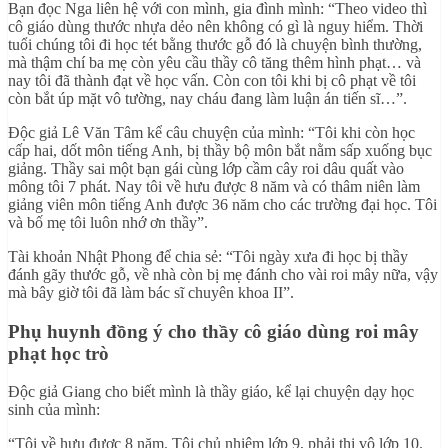
Bạn đọc Nga liên hệ với con mình, gia đình mình: “Theo video thì
cô giáo dùng thước nhựa dẻo nên không có gì là nguy hiểm. Thời
tuổi chúng tôi đi học tét bằng thước gỗ đó là chuyện bình thường,
mà thậm chí ba mẹ còn yêu cầu thầy cô tăng thêm hình phạt… và
nay tôi đã thành đạt về học vấn. Còn con tôi khi bị cô phạt về tôi
còn bắt úp mặt vô tường, nay cháu đang làm luận án tiến sĩ…”.
Độc giả Lê Văn Tâm kể câu chuyện của mình: “Tôi khi còn học
cấp hai, dốt môn tiếng Anh, bị thầy bộ môn bắt nằm sấp xuống bục
giảng. Thầy sai một bạn gái cùng lớp cầm cây roi dâu quất vào
mông tôi 7 phát. Nay tôi về hưu được 8 năm và có thâm niên làm
giảng viên môn tiếng Anh được 36 năm cho các trường đại học. Tôi
và bố mẹ tôi luôn nhớ ơn thầy”.
Tài khoản Nhật Phong để chia sẻ: “Tôi ngày xưa đi học bị thầy
đánh gãy thước gỗ, về nhà còn bị mẹ đánh cho vài roi mây nữa, vậy
mà bây giờ tôi đã làm bác sĩ chuyên khoa II”.
Phụ huynh đồng ý cho thầy cô giáo dùng roi mây
phạt học trò
Độc giả Giang cho biết mình là thầy giáo, kể lại chuyện dạy học
sinh của mình:
“Tôi về hưu được 8 năm. Tôi chủ nhiệm lớp 9, phải thi vô lớp 10.