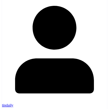
tindaily