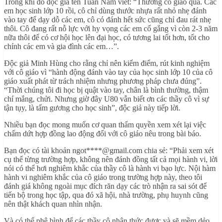
Trong khi đó độc giả tên Tuấn Nam viết: “Thương cô giáo quá. Các
em học sinh lớp 10 rồi, cô chỉ dùng thước nhựa rất nhỏ nhẹ đánh
vào tay để dạy dỗ các em, cô có đánh hết sức cũng chỉ đau rát nhẹ
thôi. Cô đang rất nỗ lực với hy vọng các em cố gắng vì còn 2-3 năm
nữa thôi để có cơ hội học lên đại học, có tương lai tốt hơn, tốt cho
chính các em và gia đình các em…”.
Độc giả Minh Hùng cho rằng chỉ nên kiểm điểm, rút kinh nghiệm
với cô giáo vì “hành động đánh vào tay của học sinh lớp 10 của cô
giáo xuất phát từ trách nhiệm nhưng phương pháp chưa đúng”.
“Thời chúng tôi đi học bị quật vào tay, chân là bình thường, thậm
chí mắng, chửi. Nhưng giờ đây U80 vẫn biết ơn các thầy cô vì sự
tận tụy, là tấm gương cho học sinh”, độc giả này tiếp lời.
Nhiều bạn đọc mong muốn cơ quan thẩm quyền xem xét lại việc
chấm dứt hợp đồng lao động đối với cô giáo nêu trong bài báo.
Bạn đọc có tài khoản ngot****@gmail.com chia sẻ: “Phải xem xét
cụ thể từng trường hợp, không nên đánh đồng tất cả mọi hành vi, lời
nói có thể hơi nghiêm khắc của thầy cô là hành vi bạo lực. Nội hàm
hành vi nghiêm khắc của cô giáo trong trường hợp này, theo tôi
đánh giá không ngoài mục đích răn dạy các trò nhận ra sai sót để
tiến bộ trong học tập, qua đó xã hội, nhà trường, phụ huynh cũng
nên thật khách quan nhìn nhận.
Và có thể phê bình để các thầy cô nhận thức được và sẽ mềm dẻo